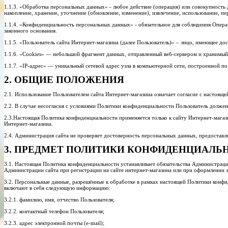
1.1.3. «Обработка персональных данных» - любое действие (операция) или совокупность 
накопление, хранение, уточнение (обновление, изменение), извлечение, использование, п
1.1.4. «Конфиденциальность персональных данных» - обязательное для соблюдения Опер
законного основания.
1.1.5. «Пользователь сайта Интернет-магазина (далее Пользователь)» – лицо, имеющее до
1.1.6. «Cookies» — небольшой фрагмент данных, отправленный веб-сервером и хранимый 
1.1.7. «IP-адрес» — уникальный сетевой адрес узла в компьютерной сети, построенной по
2. ОБЩИЕ ПОЛОЖЕНИЯ
2.1. Использование Пользователем сайта Интернет-магазина означает согласие с настоя
2.2. В случае несогласия с условиями Политики конфиденциальности Пользователь должен
2.3.Настоящая Политика конфиденциальности применяется только к сайту Интернет-магазин
Интернет-магазина.
2.4. Администрация сайта не проверяет достоверность персональных данных, предоставл
3. ПРЕДМЕТ ПОЛИТИКИ КОНФИДЕНЦИАЛЬ
3.1. Настоящая Политика конфиденциальности устанавливает обязательства Администрац
Администрации сайта при регистрации на сайте интернет-магазина или при оформлении з
3.2. Персональные данные, разрешённые к обработке в рамках настоящей Политики конфиде
включают в себя следующую информацию:
3.2.1. фамилию, имя, отчество Пользователя;
3.2.2. контактный телефон Пользователя;
3.2.3. адрес электронной почты (e-mail);