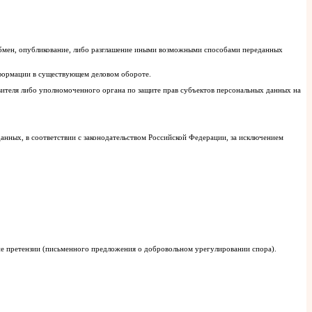
 обмен, опубликование, либо разглашение иными возможными способами переданных
нформации в существующем деловом обороте.
вителя либо уполномоченного органа по защите прав субъектов персональных данных на
данных, в соответствии с законодательством Российской Федерации, за исключением
ние претензии (письменного предложения о добровольном урегулировании спора).