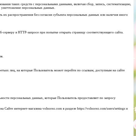
зования таких средств с персональными данными, включая сбор, запись, систематизацию,
ие, уничтожение персональных данных.
ь их распространения без согласия субъекта персональных данных или наличия иного
еб-серверу в HTTP-запросе при попытке открыть страницу соответствующего сайта.
ля.
ретьих лиц, на которые Пользователь может перейти по ссылкам, доступным на сайте
ности персональных данных, которые Пользователь предоставляет по запросу
йте интернет-магазина volnorez.com в разделе https://volnorez.com/users/settings и