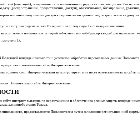
действий (операций), совершаемых с использованием средств автоматизации или без исполь
ередачу (распространение, предоставление, доступ), обезличивание, блокирование, удален
атором или иным получившим доступ к персональным данным лицом требование не допускат
ступ к Сайту, посредством сети Интернет и использующее Сайт интернет-магазина.
на компьютере пользователя, который веб-клиент или веб-браузер каждый раз пересылает в
 протоколу IP.
щей Политикой конфиденциальности и условиями обработки персональных данных Пользовате
 прекратить использование сайта Интернет-магазина.
а volnorez.com. Интернет-магазин не контролирует и не несет ответственность за сайты т
яемых Пользователем сайта Интернет-магазина.
НОСТИ
ии сайта интернет-магазина по неразглашению и обеспечению режима защиты конфиденциаль
аказа для приобретения Товара.
нциальности, предоставляются Пользователем путём заполнения регистрационной формы на Са