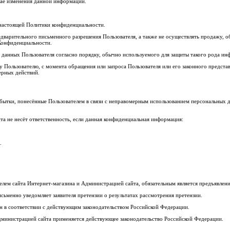
чае изменения данной информации.
 настоящей Политики конфиденциальности.
редварительного письменного разрешения Пользователя, а также не осуществлять продажу,
 Конфиденциальности.
данных Пользователя согласно порядку, обычно используемого для защиты такого рода и
 Пользователю, с момента обращения или запроса Пользователя или его законного предста
ерных действий.
а убытки, понесённые Пользователем в связи с неправомерным использованием персональных 
а не несёт ответственность, если данная конфиденциальная информация:
.
елем сайта Интернет-магазина и Администрацией сайта, обязательным является предъявле
исьменно уведомляет заявителя претензии о результатах рассмотрения претензии.
ан в соответствии с действующим законодательством Российской Федерации.
дминистрацией сайта применяется действующее законодательство Российской Федерации.