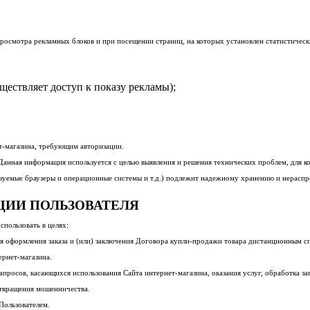
росмотра рекламных блоков и при посещении страниц, на которых установлен статистически
ществляет доступ к показу рекламы);
ет-магазина, требующим авторизации.
. Данная информация используется с целью выявления и решения технических проблем, для
зуемые браузеры и операционные системы и т.д.) подлежит надежному хранению и нераспрос
ЦИИ ПОЛЬЗОВАТЕЛЯ
пользовать в целях:
ля оформления заказа и (или) заключения Договора купли-продажи товара дистанционным с
ернет-магазина.
апросов, касающихся использования Сайта интернет-магазина, оказания услуг, обработка зап
отвращения мошенничества.
Пользователем.