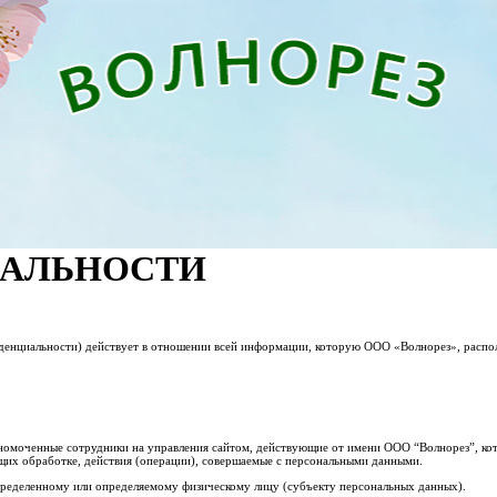
ИАЛЬНОСТИ
денциальности) действует в отношении всей информации, которую ООО «Волнорез», распол
лномоченные сотрудники на управления сайтом, действующие от имени ООО “Волнорез”, кот
щих обработке, действия (операции), совершаемые с персональными данными.
определенному или определяемому физическому лицу (субъекту персональных данных).