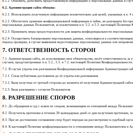
6.1.2. Обновить, дополнить предоставленную информацию о персональных данных в слу
6.2. Администрация сайта обязана:
6.2.1. Использовать полученную информацию исключительно для целей, указанных в п. 4
6.2.2. Обеспечить хранение конфиденциальной информации в тайне, не разглашать без п
персональных данных Пользователя, за исключением п.п. 5.2. и 5.3. настоящей Политики
6.2.3. Принимать меры предосторожности для защиты конфиденциальности персональных 
6.2.4. Осуществить блокирование персональных данных, относящихся к соответствующему
период проверки, в случае выявления недостоверных персональных данных или неправом
7. ОТВЕТСТВЕННОСТЬ СТОРОН
7.1. Администрация сайта, не исполнившая свои обязательства, несёт ответственность з
случаев, предусмотренных п.п. 5.2., 5.3. и 7.2. настоящей Политики Конфиденциальности.
7.2. В случае утраты или разглашения Конфиденциальной информации Администрация сайт
7.2.1. Стала публичным достоянием до её утраты или разглашения.
7.2.2. Была получена от третьей стороны до момента её получения Администрацией сайта
7.2.3. Была разглашена с согласия Пользователя.
8. РАЗРЕШЕНИЕ СПОРОВ
8.1. До обращения в суд с иском по спорам, возникающим из отношений между Пользоват
8.2 .Получатель претензии в течение 30 календарных дней со дня получения претензии, п
8.3. При не достижении соглашения спор будет передан на рассмотрение в судебный орг
8.4. К настоящей Политике конфиденциальности и отношениям между Пользователем и А