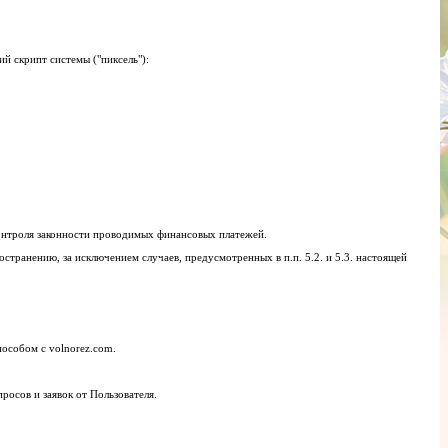
й скрипт системы ("пиксель"):
 контроля законности проводимых финансовых платежей.
транению, за исключением случаев, предусмотренных в п.п. 5.2. и 5.3. настоящей
пособом с volnorez.com.
росов и заявок от Пользователя.