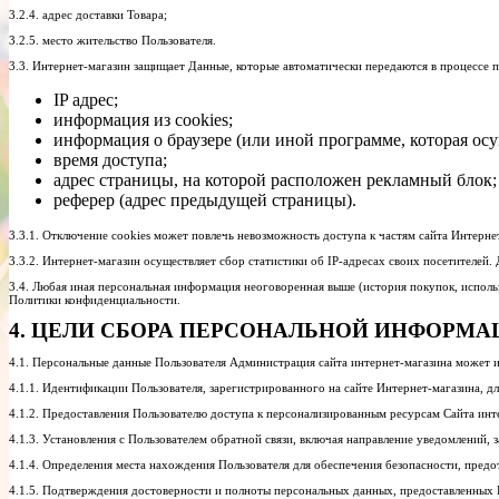
3.2.4. адрес доставки Товара;
3.2.5. место жительство Пользователя.
3.3. Интернет-магазин защищает Данные, которые автоматически передаются в процессе п
IP адрес;
информация из cookies;
информация о браузере (или иной программе, которая осу
время доступа;
адрес страницы, на которой расположен рекламный блок;
реферер (адрес предыдущей страницы).
3.3.1. Отключение cookies может повлечь невозможность доступа к частям сайта Интерн
3.3.2. Интернет-магазин осуществляет сбор статистики об IP-адресах своих посетителей
3.4. Любая иная персональная информация неоговоренная выше (история покупок, исполь
Политики конфиденциальности.
4. ЦЕЛИ СБОРА ПЕРСОНАЛЬНОЙ ИНФОРМА
4.1. Персональные данные Пользователя Администрация сайта интернет-магазина может ис
4.1.1. Идентификации Пользователя, зарегистрированного на сайте Интернет-магазина, д
4.1.2. Предоставления Пользователю доступа к персонализированным ресурсам Сайта инт
4.1.3. Установления с Пользователем обратной связи, включая направление уведомлений, з
4.1.4. Определения места нахождения Пользователя для обеспечения безопасности, пред
4.1.5. Подтверждения достоверности и полноты персональных данных, предоставленных 