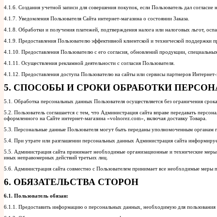
4.1.6. Создания учетной записи для совершения покупок, если Пользователь дал согласие 
4.1.7. Уведомления Пользователя Сайта интернет-магазина о состоянии Заказа.
4.1.8. Обработки и получения платежей, подтверждения налога или налоговых льгот, осп
4.1.9. Предоставления Пользователю эффективной клиентской и технической поддержки п
4.1.10. Предоставления Пользователю с его согласия, обновлений продукции, специальн
4.1.11. Осуществления рекламной деятельности с согласия Пользователя.
4.1.12. Предоставления доступа Пользователю на сайты или сервисы партнеров Интернет-
5. СПОСОБЫ И СРОКИ ОБРАБОТКИ ПЕРС
5.1. Обработка персональных данных Пользователя осуществляется без ограничения срок
5.2. Пользователь соглашается с тем, что Администрация сайта вправе передавать персон
оформленного на Сайте интернет-магазина «volnorez.com», включая доставку Товара.
5.3. Персональные данные Пользователя могут быть переданы уполномоченным органам г
5.4. При утрате или разглашении персональных данных Администрация сайта информируе
5.5. Администрация сайта принимает необходимые организационные и технические меры 
иных неправомерных действий третьих лиц.
5.6. Администрация сайта совместно с Пользователем принимает все необходимые меры 
6. ОБЯЗАТЕЛЬСТВА СТОРОН
6.1. Пользователь обязан:
6.1.1. Предоставить информацию о персональных данных, необходимую для пользования 