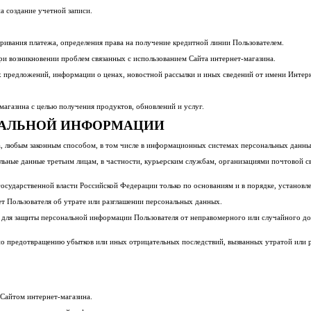
на создание учетной записи.
аривания платежа, определения права на получение кредитной линии Пользователем.
ри возникновении проблем связанных с использованием Сайта интернет-магазина.
ых предложений, информации о ценах, новостной рассылки и иных сведений от имени Интер
магазина с целью получения продуктов, обновлений и услуг.
ОНАЛЬНОЙ ИНФОРМАЦИИ
а, любым законным способом, в том числе в информационных системах персональных данных 
альные данные третьим лицам, в частности, курьерским службам, организациями почтовой св
осударственной власти Российской Федерации только по основаниям и в порядке, установл
т Пользователя об утрате или разглашении персональных данных.
для защиты персональной информации Пользователя от неправомерного или случайного дост
по предотвращению убытков или иных отрицательных последствий, вызванных утратой или 
Сайтом интернет-магазина.